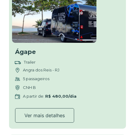
Ágape
Trailer
Angra dos Reis - RJ
5 passageiros
CNH B
A partir de:
R$ 480,00/dia
Ver mais detalhes