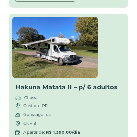
Hakuna Matata II – p/ 6 adultos
Chassi
Curitiba - PR
6 passageiros
CNH B
A partir de:
R$ 1.390,00/dia