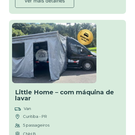
Ver mais detalhes
Little Home – com máquina de
lavar
Van
Curitiba - PR
5 passageiros
CNH B