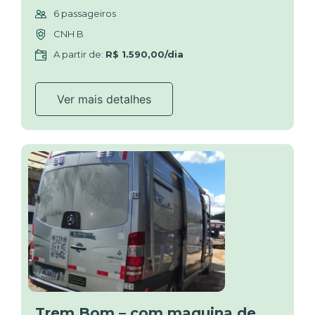
6 passageiros
CNH B
A partir de:
R$ 1.590,00/dia
Ver mais detalhes
Trem Bom – com maquina de