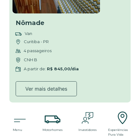
Nômade
Van
Curitiba - PR
4 passageiros
CNH B
A partir de:
R$ 845,00/dia
Ver mais detalhes
Menu
Motorhomes
Investidores
Experiências
Pura Vida