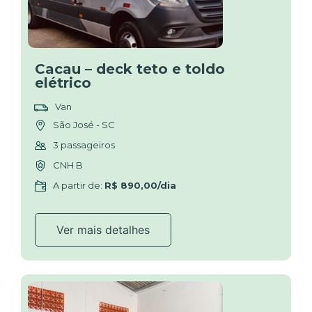
Cacau – deck teto e toldo
elétrico
Van
São José - SC
3 passageiros
CNH B
A partir de:
R$ 890,00/dia
Ver mais detalhes