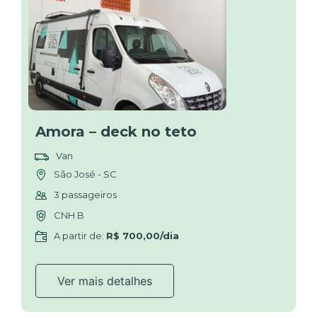
Amora – deck no teto
Van
São José - SC
3 passageiros
CNH B
A partir de:
R$ 700,00/dia
Ver mais detalhes