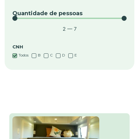
Quantidade de pessoas
2
—
7
CNH
Todos
B
C
D
E