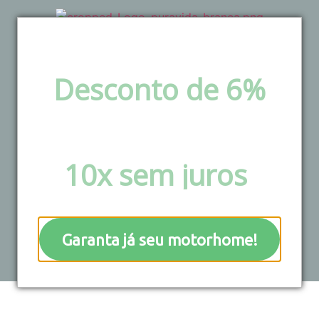
Desconto de 6%
via pix e boleto ou
Do Paraná ao
Parcele em até
Uruguai. Possível,
10x sem juros
!
bonito e
inesquecível.
Garanta já seu motorhome!