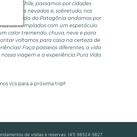
nada no Chile, passamos por cidades
ontanhas nevadas e, sobretudo, nos
e na despedida da Patagônia andamos por
 fomos contemplados com um espetáculo
um calor tremendo, chuva, neve e para
a contar voltamos para casa na certeza de
ências! Faça passeios diferentes, a vida
 nossa viagem e a experiência Pura Vida.
s vcs para a próxima trip!!
ndamentos de visitas e reservas: (41) 98524-5827