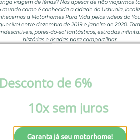
onga viagem de férias? Nós apesar de não viajarmos 
 mundo como é conhecida a cidade do Ushuaia, local
conhecemos a Motorhomes Pura Vida pelos vídeos do You
ecível entre dezembro de 2019 e janeiro de 2020. Torn
ndescritíveis, pores-do-sol fantásticos, estradas infin
histórias e risadas para compartilhar.
rou 28 dias de muita liberdade, sem preocupação com
viagem, paramos para cozinhar em lugares de tirar o fô
completamente livres de qualquer compromisso ou hor
Desconto de 6%
via pix 
e uma palavra – certamente – seria LIBERDADE! Noss
boleto ou Parcele em at
 Argentina por Colón. Fomos parados algumas vezes na 
lema, sempre educados perguntando de onde vínhamo
10x sem juros
!
a Ruta Nacional 3, as estradas no geral estão em óti
os viajantes e a sensação de segurança impera. Nos se
Garanta já seu motorhome!
raças, bosques e estacionamentos para pernoitar. Fomos