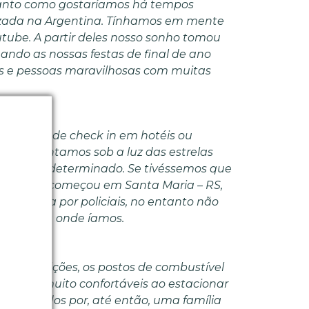
tanto como gostaríamos há tempos
izada na Argentina. Tínhamos em mente
tube. A partir deles nosso sonho tomou
ando as nossas festas de final de ano
itas e pessoas maravilhosas com muitas
 horário de check in em hotéis ou
lego, jantamos sob a luz das estrelas
ário pré determinado. Se tivéssemos que
e
a viagem começou em Santa Maria – RS,
é
estrada por policiais, no entanto não
s e para onde íamos.
mas condições, os postos de combustível
ntimos muito confortáveis ao estacionar
 acolhidos por, até então, uma família