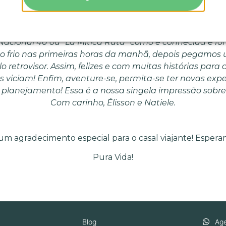
ssamos o Ano Novo sozinhos estacionamos no meio do 
nte pinguins, caminhamos sobre geleiras, subimos m
ia dos Argentinos, eles adoram os brasileiros. Quas
Nacional 40 ou “La Mítica Ruta” como é conhecida e
o frio nas primeiras horas da manhã, depois pegamos 
lo retrovisor. Assim, felizes e com muitas histórias par
iciam! Enfim, aventure-se, permita-se ter novas experi
planejamento! Essa é a nossa singela impressão sobre
Com carinho, Élisson e Natiele.
um agradecimento especial para o casal viajante! Esperamo
Pura Vida!
Blog
Age