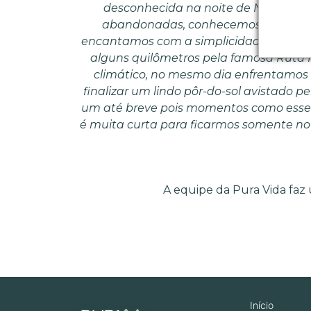
desconhecida na noite de Natal, pa
abandonadas, conhecemos pessoalme
encantamos com a simplicidade e simpat
alguns quilômetros pela famosa Ruta 
climático, no mesmo dia enfrentamos 
finalizar um lindo pôr-do-sol avistado pe
um até breve pois momentos como esses v
é muita curta para ficarmos somente no 
A equipe da Pura Vida faz 
Início