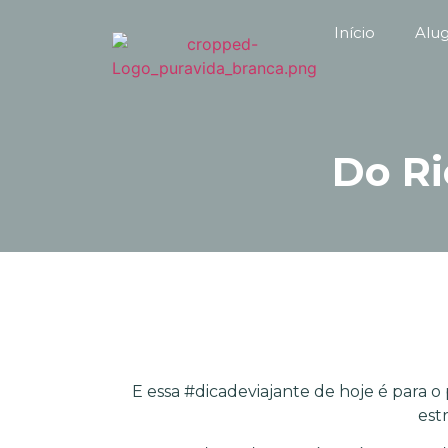
Início
Alu
Do Ri
E essa #dicadeviajante de hoje é para 
est