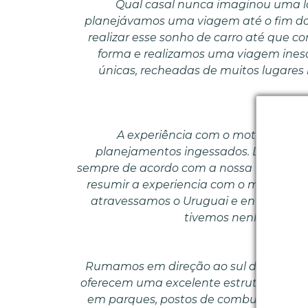
Qual casal nunca imaginou uma l
planejávamos uma viagem até o fim do
realizar esse sonho de carro até que 
forma e realizamos uma viagem inesqu
únicas, recheadas de muitos lugares i
A experiência com o motorhome du
planejamentos ingessados. Durante a 
sempre de acordo com a nossa vontade, 
resumir a experiencia com o motorhom
atravessamos o Uruguai e entramos na
tivemos nenhum prob
Rumamos em direção ao sul do globo pel
oferecem uma excelente estrutura para 
em parques, postos de combustíveis, p