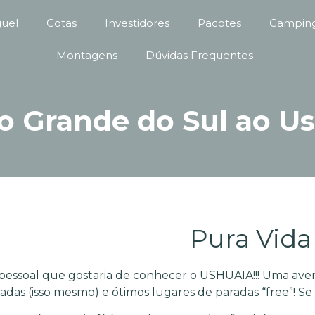
guel
Cotas
Investidores
Pacotes
Camping
Montagens
Dúvidas Frequentes
o Grande do Sul ao U
Pura Vida 
o pessoal que gostaria de conhecer o USHUAIA!!! Uma aven
radas (isso mesmo) e ótimos lugares de paradas “free”! Se l