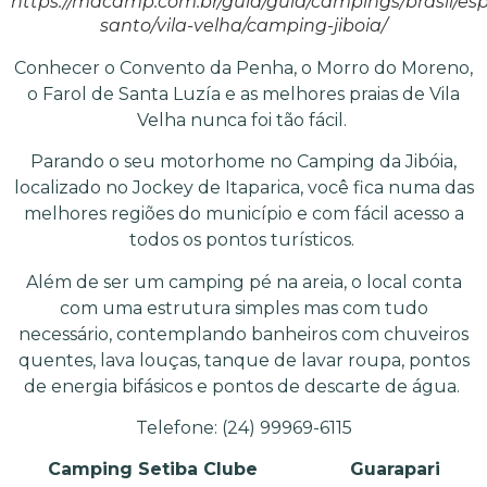
https://macamp.com.br/guia/guia/campings/brasil/espi
santo/vila-velha/camping-jiboia/
Conhecer o Convento da Penha, o Morro do Moreno,
o Farol de Santa Luzía e as melhores praias de Vila
Velha nunca foi tão fácil.
Parando o seu motorhome no Camping da Jibóia,
localizado no Jockey de Itaparica, você fica numa das
melhores regiões do município e com fácil acesso a
todos os pontos turísticos.
Além de ser um camping pé na areia, o local conta
com uma estrutura simples mas com tudo
necessário, contemplando banheiros com chuveiros
quentes, lava louças, tanque de lavar roupa, pontos
de energia bifásicos e pontos de descarte de água.
Telefone: (24) 99969-6115
Camping Setiba Clube
Guarapari