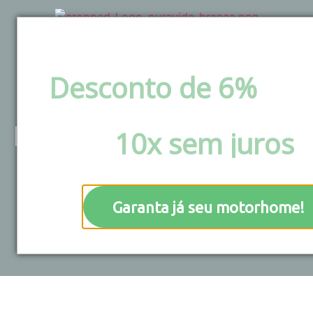
Desconto de 6%
via 
boleto ou Parcele e
Melhores campings
10x sem juros
!
para estacionar o
seu motorhome no
Garanta já seu motorhome!
Espírito Santo