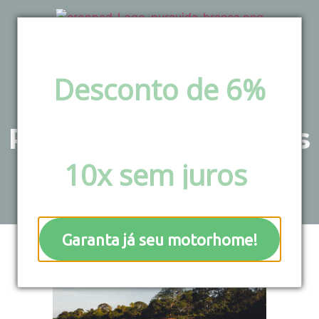
Desconto de 6%
via pix e boleto ou
Principais campings
Parcele em até
Pantanal
10x sem juros
!
Garanta já seu motorhome!