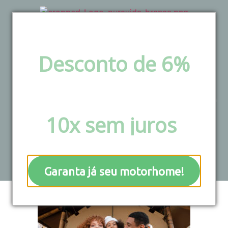
Desconto de 6%
via pix e boleto ou
Dicas para viajar de
Parcele em até
Motorhome com
10x sem juros
!
crianças
Garanta já seu motorhome!