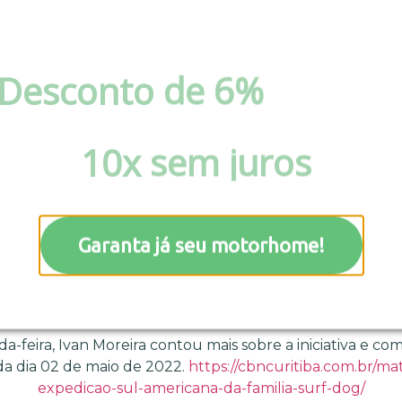
Desconto de 6%
via pix 
boleto ou Parcele em at
10x sem juros
!
 sociais, deu início a uma expedição pela América do Sul.
 (labrador super campeão de surf dog), Cacau (labradora
Garanta já seu motorhome!
definida).
quilômetros em um motorhome e visitar Paraguai, Uruguai,
brasileiras. Curitiba foi o ponto de partida da expedição.
-feira, Ivan Moreira contou mais sobre a iniciativa e com
ada dia 02 de maio de 2022.
https://cbncuritiba.com.br/ma
expedicao-sul-americana-da-familia-surf-dog/