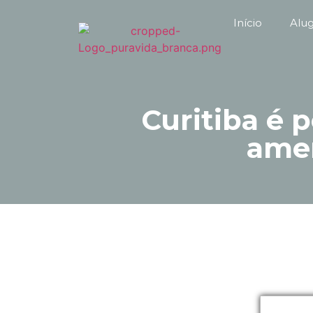
Início
Alu
Curitiba é 
amer