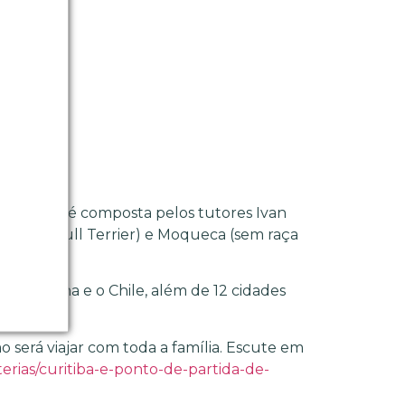
e
é
 A família é composta pelos tutores Ivan
), Bali (Bull Terrier) e Moqueca (sem raça
 Argentina e o Chile, além de 12 cidades
o será viajar com toda a família. Escute em
terias/curitiba-e-ponto-de-partida-de-