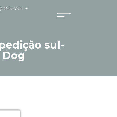
s Pura Vida
pedição sul-
f Dog