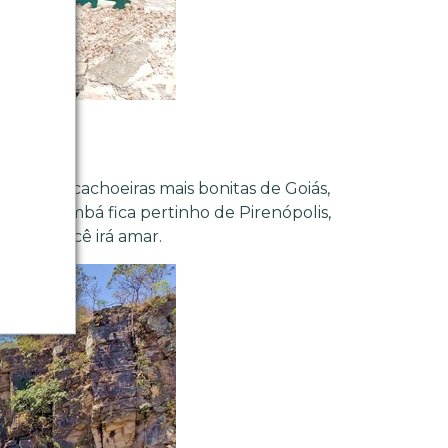
e
é
 uma das cachoeiras mais bonitas de Goiás,
de Corumbá fica pertinho de Pirenópolis,
e que você irá amar.