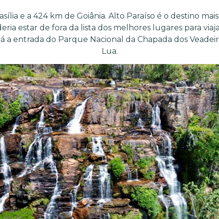
rasília e a 424 km de Goiânia. Alto Paraíso é o destino 
ia estar de fora da lista dos melhores lugares para viaja
stá a entrada do Parque Nacional da Chapada dos Veadei
Lua.