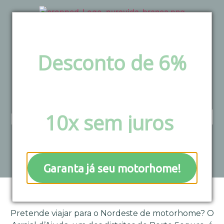
Desconto de 6%
via pix e boleto ou
Viaje de
Parcele em até
motorhome: Arraial
10x sem juros
!
d’Ajuda – Bahia
Garanta já seu motorhome!
Pretende viajar para o Nordeste de motorhome? O