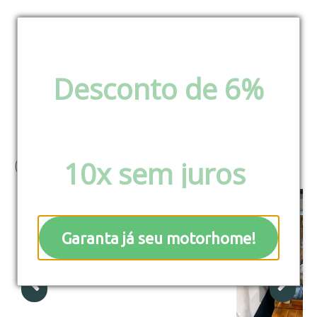
Desconto de 6%
Aloha
via pix e boleto ou
Parcele em até
10x sem juros
!
(19)





Garanta já seu motorhome!