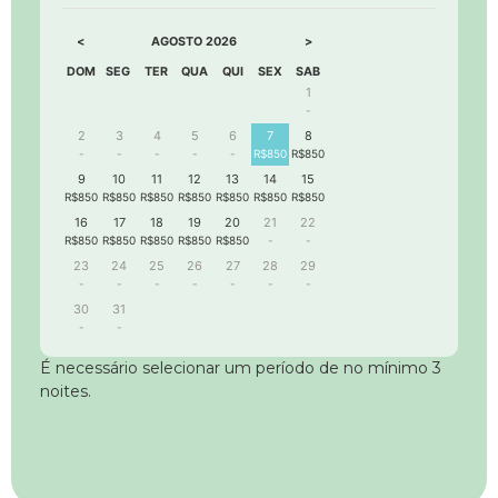
<
>
AGOSTO
2026
DOM
SEG
TER
QUA
QUI
SEX
SAB
1
-
2
3
4
5
6
7
8
-
-
-
-
-
R$850
R$850
9
10
11
12
13
14
15
R$850
R$850
R$850
R$850
R$850
R$850
R$850
16
17
18
19
20
21
22
R$850
R$850
R$850
R$850
R$850
-
-
23
24
25
26
27
28
29
-
-
-
-
-
-
-
30
31
-
-
É necessário selecionar um período de no mínimo 3
noites.