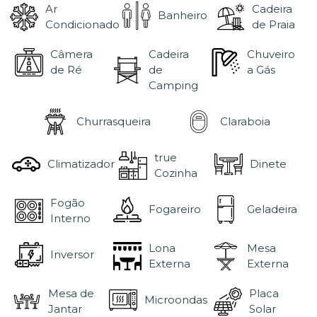
Ar
Cadeira
Banheiro
Condicionado
de Praia
Câmera
Cadeira
Chuveiro
de Ré
de
a Gás
Camping
Churrasqueira
Claraboia
true
Climatizador
Dinete
Cozinha
Fogão
Fogareiro
Geladeira
Interno
Lona
Mesa
Inversor
Externa
Externa
Mesa de
Placa
Microondas
Jantar
Solar