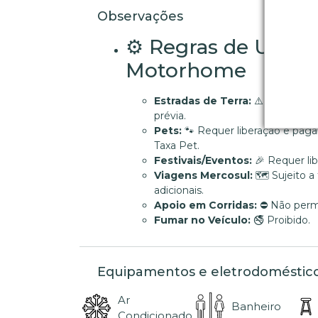
Observações
⚙️ Regras de Uso d
Motorhome
Estradas de Terra:
⚠️ Apenas co
prévia.
Pets:
🐾 Requer liberação e pag
Taxa Pet.
Festivais/Eventos:
🎉 Requer lib
Viagens Mercosul:
🗺️ Sujeito a
adicionais.
Apoio em Corridas:
⛔ Não permi
Fumar no Veículo:
🚭 Proibido.
Equipamentos e eletrodoméstic
Ar
Banheiro
Condicionado