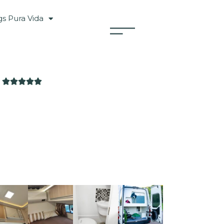
s Pura Vida




