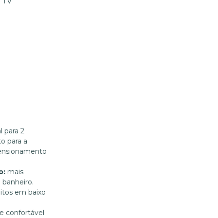
TV
al para 2
to para a
imensionamento
o:
mais
 banheiro.
itos em baixo
 e confortável