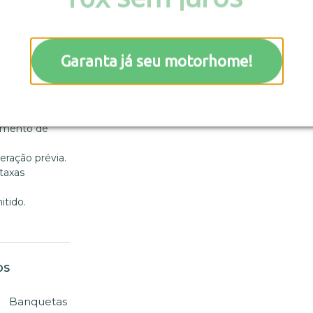
o
Garanta já seu motorhome!
m liberação
amento de
eração prévia.
 taxas
tido.
os
Banquetas