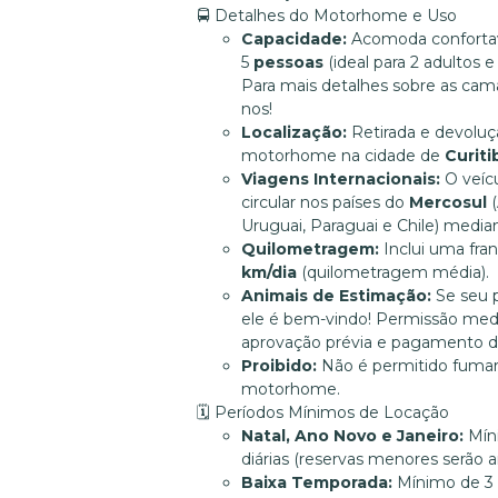
🚍 Detalhes do Motorhome e Uso
Capacidade:
Acomoda conforta
5
pessoas
(ideal para 2 adultos e 
Para mais detalhes sobre as cama
nos!
Localização:
Retirada e devoluç
motorhome na cidade de
Curiti
Viagens Internacionais:
O veíc
circular nos países do
Mercosul
(
Uruguai, Paraguai e Chile) median
Quilometragem:
Inclui uma fra
km/dia
(quilometragem média).
Animais de Estimação:
Se seu p
ele é bem-vindo! Permissão med
aprovação prévia e pagamento 
Proibido:
Não é permitido fumar 
motorhome.
🗓️ Períodos Mínimos de Locação
Natal, Ano Novo e Janeiro:
Mín
diárias (reservas menores serão a
Baixa Temporada:
Mínimo de 3 d