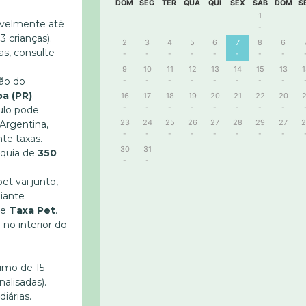
DOM
SEG
TER
QUA
QUI
SEX
SAB
DOM
S
1
velmente até
-
3 crianças).
2
3
4
5
6
7
8
6
s, consulte-
-
-
-
-
-
-
-
-
9
10
11
12
13
14
15
13
1
ão do
-
-
-
-
-
-
-
-
ba (PR)
.
16
17
18
19
20
21
22
20
2
-
-
-
-
-
-
-
-
ulo pode
23
24
25
26
27
28
29
27
2
Argentina,
-
-
-
-
-
-
-
-
te taxas.
30
31
nquia de
350
-
-
et vai junto,
iante
de
Taxa Pet
.
no interior do
imo de 15
nalisadas).
iárias.