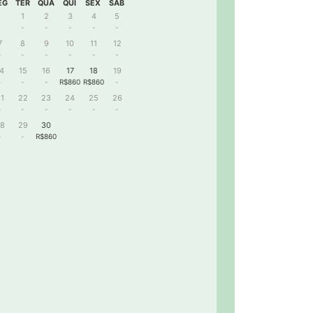
EG
TER
QUA
QUI
SEX
SAB
1
2
3
4
5
-
-
-
-
-
7
8
9
10
11
12
-
-
-
-
-
-
4
15
16
17
18
19
-
-
-
R$860
R$860
-
1
22
23
24
25
26
-
-
-
-
-
-
8
29
30
-
-
R$860