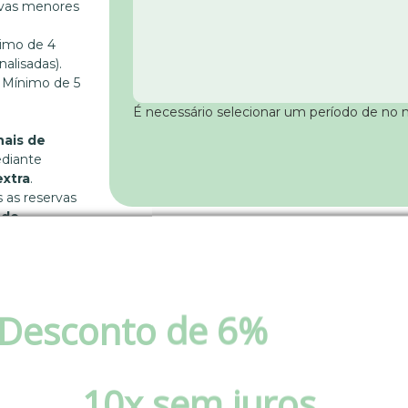
rvas menores
imo de 4
nalisadas).
Mínimo de 5
É necessário selecionar um período de no 
nais de
diante
extra
.
 as reservas
 do
re somente
Desconto de 6%
via pix 
boleto ou Parcele em at
Estrada
10x sem juros
!
de Chão