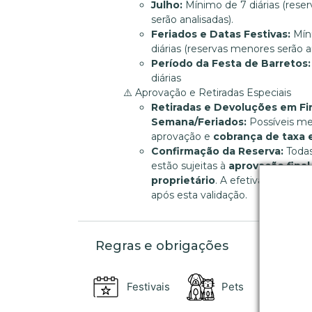
Julho:
Mínimo de 7 diárias (rese
serão analisadas).
Feriados e Datas Festivas:
Mín
diárias (reservas menores serão a
Período da Festa de Barretos:
diárias
⚠️ Aprovação e Retiradas Especiais
Retiradas e Devoluções em Fi
Semana/Feriados:
Possíveis me
aprovação e
cobrança de taxa 
Confirmação da Reserva:
Todas
estão sujeitas à
aprovação final
proprietário
. A efetivação ocor
após esta validação.
Regras e obrigações
Festivais
Pets