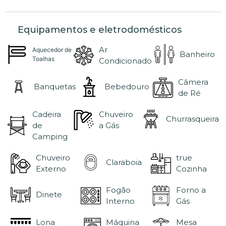
Equipamentos e eletrodomésticos
Ar
Aquecedor de
Banheiro
Toalhas
Condicionado
Câmera
Banquetas
Bebedouro
de Ré
Cadeira
Chuveiro
Churrasqueira
de
a Gás
Camping
Chuveiro
true
Claraboia
Externo
Cozinha
Fogão
Forno a
Dinete
Interno
Gás
Lona
Máquina
Mesa