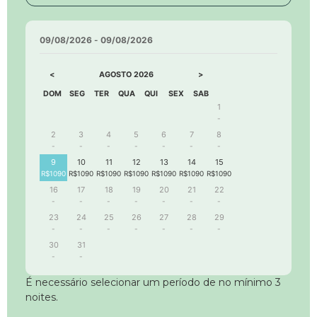
09/08/2026
-
09/08/2026
<
>
AGOSTO
2026
DOM
SEG
TER
QUA
QUI
SEX
SAB
1
-
2
3
4
5
6
7
8
-
-
-
-
-
-
-
9
10
11
12
13
14
15
R$1090
R$1090
R$1090
R$1090
R$1090
R$1090
R$1090
16
17
18
19
20
21
22
-
-
-
-
-
-
-
23
24
25
26
27
28
29
-
-
-
-
-
-
-
30
31
-
-
É necessário selecionar um período de no mínimo 3
noites.