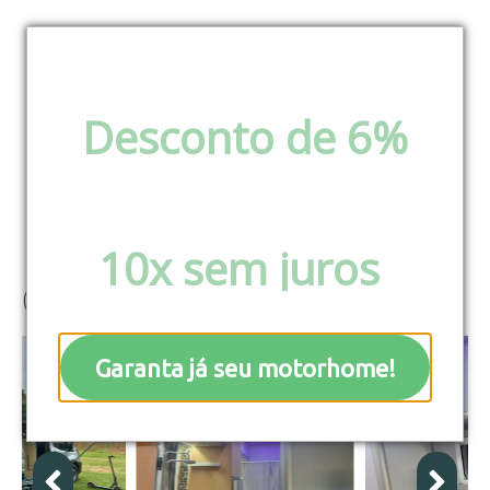
Lilo IA – câmbio
Desconto de 6%
via pix e boleto ou
automático
Parcele em até
10x sem juros
!
(0)





Garanta já seu motorhome!