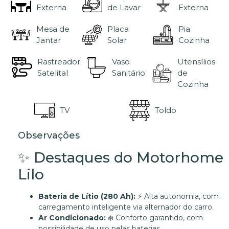
Externa
de Lavar
Externa
Mesa de
Placa
Pia
Jantar
Solar
Cozinha
Rastreador
Vaso
Utensílios
Satelital
Sanitário
de
Cozinha
TV
Toldo
Observações
✨ Destaques do Motorhome
Lilo
Bateria de Lítio (280 Ah):
⚡ Alta autonomia, com
carregamento inteligente via alternador do carro.
Ar Condicionado:
❄️ Conforto garantido, com
possibilidade de uso pelas baterias.