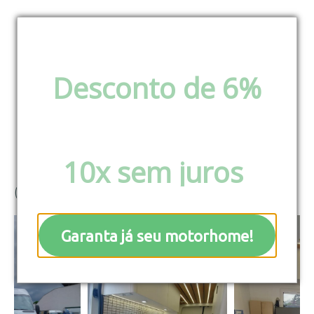
Medellín – o mais
Desconto de 6%
via pix e boleto ou
charmoso
Parcele em até
10x sem juros
!
(2)





Garanta já seu motorhome!