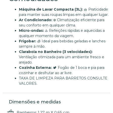
Máquina de Lavar Compacta (3L):
🧺 Praticidade
para manter suas roupas limpas em qualquer lugar.
Ar Condicionado:
❄️ Climatização eficiente para
seu conforto em qualquer clima.
Micro-ondas:
♨️ Refeições rápidas e aquecidas a
qualquer momento da viagem.
Frigobar:
🧊 Ideal para bebidas geladas e lanches
sempre à mão.
Claraboia no Banheiro (3 velocidades):
Ventilação otimizada para um ambiente fresco e
arejado.
Cozinha Externa:
🏕️ Fogão de 1 boca e pia para
cozinhar e desfrutar ao ar livre.
TAXA DE LIMPEZA PARA BARRETOS CONSULTE
VALORES.
Dimensões e medidas
Banheiros: 1,27 m X 0,65 cm