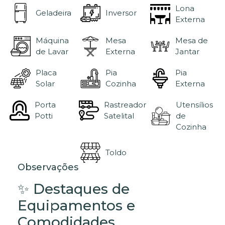
Lona
Geladeira
Inversor
Externa
Máquina
Mesa
Mesa de
de Lavar
Externa
Jantar
Placa
Pia
Pia
Solar
Cozinha
Externa
Porta
Rastreador
Utensílios
Potti
Satelital
de
Cozinha
Toldo
Observações
✨ Destaques de
Equipamentos e
Comodidades