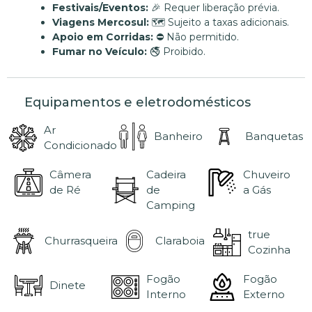
Festivais/Eventos:
🎉 Requer liberação prévia.
Viagens Mercosul:
🗺️ Sujeito a taxas adicionais.
Apoio em Corridas:
⛔ Não permitido.
Fumar no Veículo:
🚭 Proibido.
Equipamentos e eletrodomésticos
Ar
Banheiro
Banquetas
Condicionado
Câmera
Cadeira
Chuveiro
de Ré
de
a Gás
Camping
true
Churrasqueira
Claraboia
Cozinha
Fogão
Fogão
Dinete
Interno
Externo