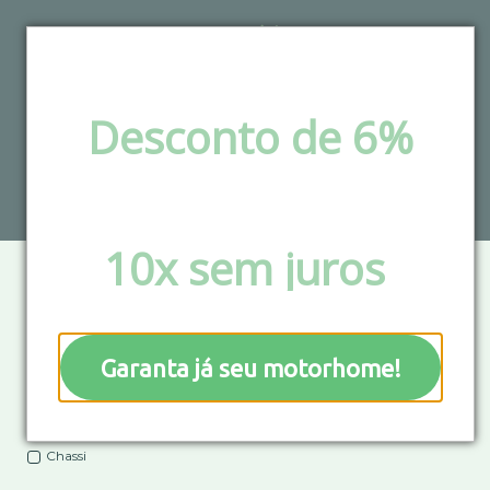
Desconto de 6%
Motorhomes
via pix e boleto ou
Parcele em até
10x sem juros
!
Tipo do veículo
Kombi
Ônibus
Garanta já seu motorhome!
Trailer
Van
Chassi