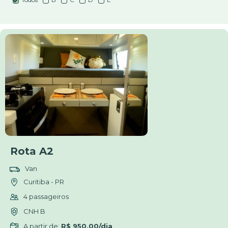
Rota A2
Van
Curitiba - PR
4 passageiros
CNH B
A partir de:
R$ 950,00/dia