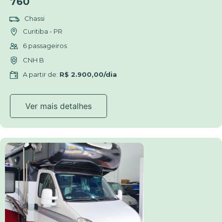
760
Chassi
Curitiba - PR
6 passageiros
CNH B
A partir de:
R$ 2.900,00/dia
Ver mais detalhes