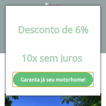
Desconto de 6%
via pix e boleto ou
Campings e rotas
Parcele em até
10x sem juros
!
Hotel Mundaí Praia
Garanta já seu motorhome!
Camping