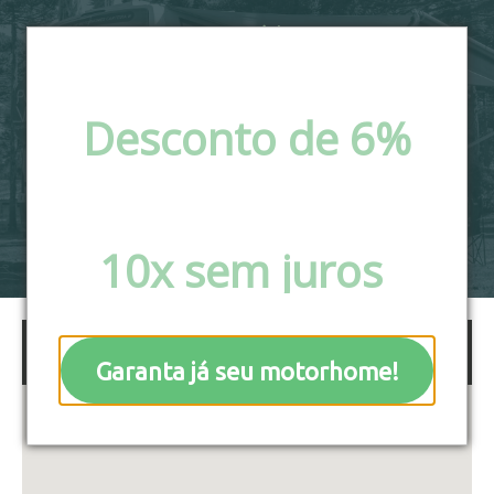
Desconto de 6%
via pix e boleto ou
Parcele em até
10x sem juros
!
Garanta já seu motorhome!