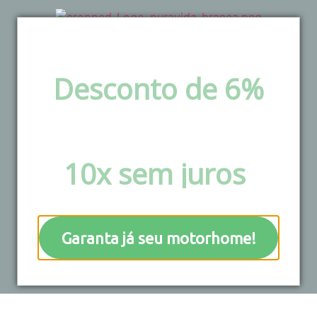
Desconto de 6%
via pix e boleto ou
Parcele em até
10x sem juros
!
Resultados da sua
busca
Garanta já seu motorhome!