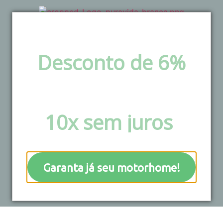
Desconto de 6%
via pix e boleto ou
Parcele em até
10x sem juros
!
Resultados da sua
busca
Garanta já seu motorhome!