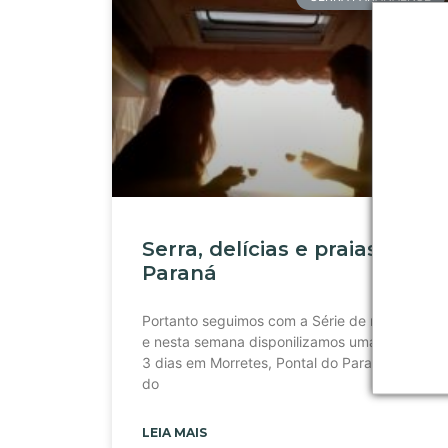
Serra, delícias e praias do
Paraná
Portanto seguimos com a Série de rotas com
e nesta semana disponilizamos uma rota de
3 dias em Morretes, Pontal do Paraná e Ilha
do
LEIA MAIS