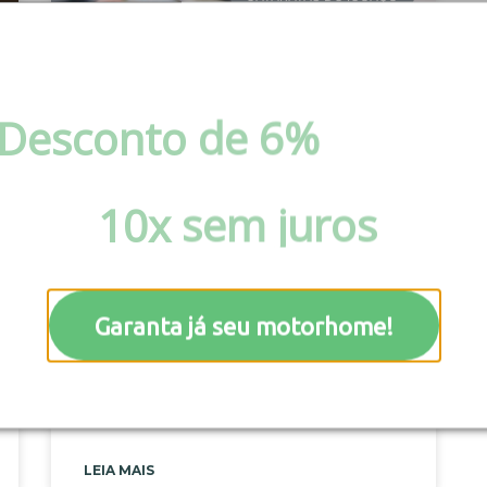
Desconto de 6%
via pix 
boleto ou Parcele em at
10x sem juros
!
Dicas para planejar sua
viagem
Garanta já seu motorhome!
Viajar de motorhome é uma aventura que
começa muito antes de pegar a estrada. É
preciso muita organização e praticidade
para colocar o espírito aventureiro
LEIA MAIS