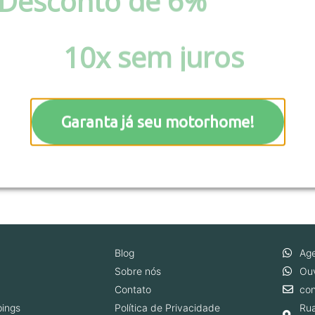
Desconto de 6%
via pix 
boleto ou Parcele em at
10x sem juros
!
Garanta já seu motorhome!
Blog
Age
Sobre nós
Ouv
Contato
co
ings
Política de Privacidade
Rua