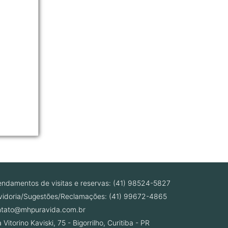
e
é
ndamentos de visitas e reservas: (41) 98524-5827
idoria/Sugestões/Reclamações: (41) 99672-4865
ntato@mhpuravida.com.br
 Vitorino Kaviski, 75 - Bigorrilho, Curitiba - PR