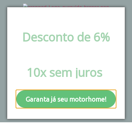
Desconto de 6%
via pix e boleto ou
Parcele em até
10x sem juros
!
Resultados da sua
busca
Garanta já seu motorhome!