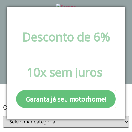
Desconto de 6%
via pix e boleto ou
Blog
Parcele em até
10x sem juros
!
Garanta já seu motorhome!
Categorias