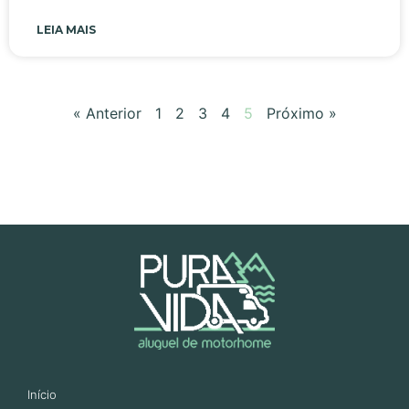
LEIA MAIS
« Anterior
1
2
3
4
5
Próximo »
Início