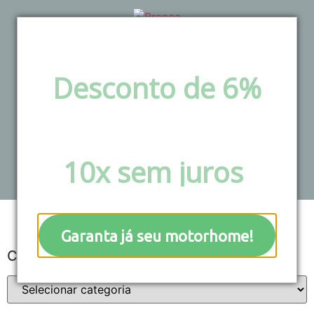
Desconto de 6%
via pix e boleto ou
Blog
Parcele em até
10x sem juros
!
Garanta já seu motorhome!
Categorias