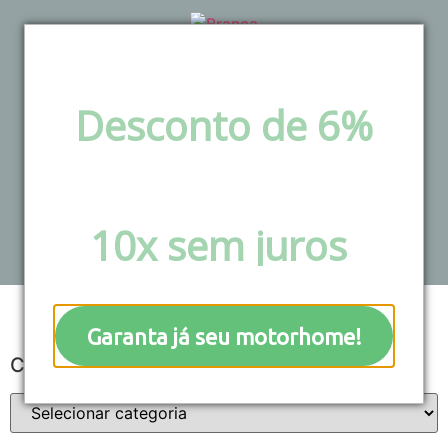
Desconto de 6%
via pix e boleto ou
Blog
Parcele em até
10x sem juros
!
Garanta já seu motorhome!
Categorias